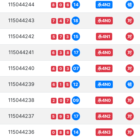
115044244
杀4N2
14
错
8
0
6
115044243
杀4N0
18
对
7
4
7
115044242
杀4N1
15
对
5
7
3
115044241
杀4N0
17
对
6
3
8
115044240
杀4N2
07
对
4
0
3
115044239
杀4N0
12
错
6
1
5
115044238
杀4N0
09
对
2
0
7
115044237
杀4N2
17
对
5
9
3
115044236
杀4N3
14
对
0
8
6