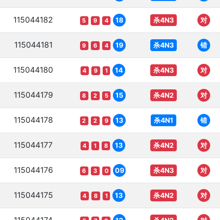
115044182
杀4N3
18
对
5
9
4
115044181
杀4N3
19
错
9
6
4
115044180
杀4N3
14
对
4
9
1
115044179
杀4N2
15
对
8
2
5
115044178
杀4N1
13
错
2
2
9
115044177
杀4N2
13
对
4
1
8
115044176
杀4N3
09
对
6
3
0
115044175
杀4N2
13
对
4
8
1
115044174