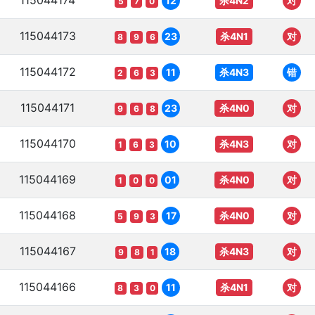
杀4N2
12
对
5
7
0
115044173
杀4N1
23
对
8
9
6
115044172
杀4N3
11
错
2
6
3
115044171
杀4N0
23
对
9
6
8
115044170
杀4N3
10
对
1
6
3
115044169
杀4N0
01
对
1
0
0
115044168
杀4N0
17
对
5
9
3
115044167
杀4N3
18
对
9
8
1
115044166
杀4N1
11
对
8
3
0