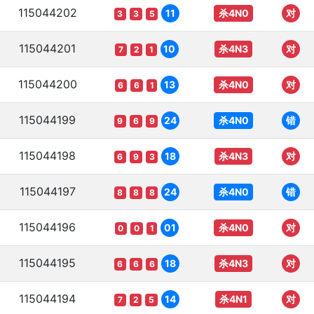
115044202
杀4N0
11
对
3
3
5
115044201
杀4N3
10
对
7
2
1
115044200
杀4N0
13
对
6
6
1
115044199
杀4N0
24
错
9
6
9
115044198
杀4N3
18
对
6
9
3
115044197
杀4N0
24
错
8
8
8
115044196
杀4N0
01
对
0
0
1
115044195
杀4N3
18
对
6
6
6
115044194
杀4N1
14
对
7
2
5