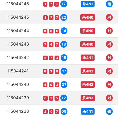
115044246
杀4N1
17
错
1
7
9
115044245
杀4N0
22
对
8
7
7
115044244
杀4N0
14
对
8
0
6
115044243
杀4N0
18
对
7
4
7
115044242
杀4N1
15
对
5
7
3
115044241
杀4N3
17
对
6
3
8
115044240
杀4N2
07
对
4
0
3
115044239
杀4N3
12
对
6
1
5
115044238
杀4N1
09
错
2
0
7