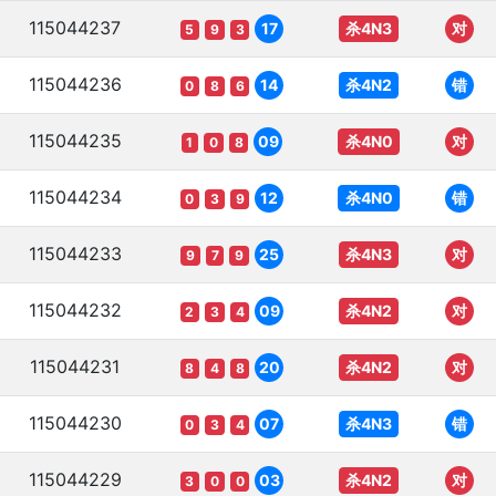
115044237
杀4N3
17
对
5
9
3
115044236
杀4N2
14
错
0
8
6
115044235
杀4N0
09
对
1
0
8
115044234
杀4N0
12
错
0
3
9
115044233
杀4N3
25
对
9
7
9
115044232
杀4N2
09
对
2
3
4
115044231
杀4N2
20
对
8
4
8
115044230
杀4N3
07
错
0
3
4
115044229
杀4N2
03
对
3
0
0