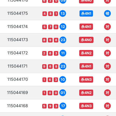
杀4N0
09
对
6
3
0
115044175
杀4N1
13
错
4
8
1
115044174
杀4N1
12
对
5
7
0
115044173
杀4N0
23
对
8
9
6
115044172
杀4N2
11
对
2
6
3
115044171
杀4N1
23
对
9
6
8
115044170
杀4N3
10
对
1
6
3
115044169
杀4N2
01
对
1
0
0
115044168
杀4N3
17
对
5
9
3