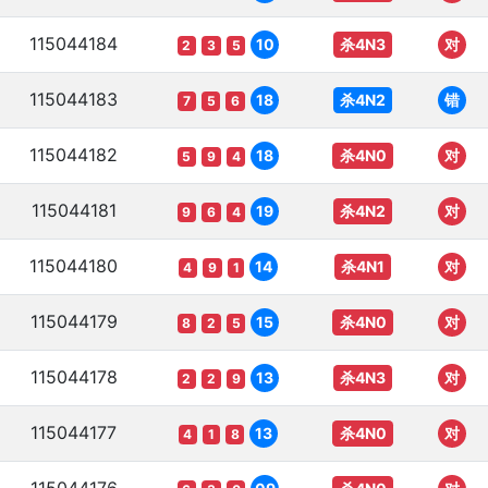
115044184
杀4N3
10
对
2
3
5
115044183
杀4N2
18
错
7
5
6
115044182
杀4N0
18
对
5
9
4
115044181
杀4N2
19
对
9
6
4
115044180
杀4N1
14
对
4
9
1
115044179
杀4N0
15
对
8
2
5
115044178
杀4N3
13
对
2
2
9
115044177
杀4N0
13
对
4
1
8
115044176