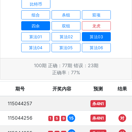
比特币
组合
杀组
双项
四余
双组
龙虎
算法01
算法02
算法03
算法04
算法05
算法06
100
期 正确：
77
期 错误：
23
期
正确率：
77
%
期号
开奖内容
预测
结果
115044257
杀4N1
115044256
杀4N1
15
对
1
5
9