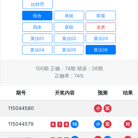
比特币
组合
杀组
双项
四余
双组
龙虎
算法01
算法02
算法03
算法04
算法05
算法06
100
期 正确：
74
期 错误：
26
期
正确率：
74
%
期号
开奖内容
预测
结果
115044580
小
双
115044579
18
小
双
对
9
1
8