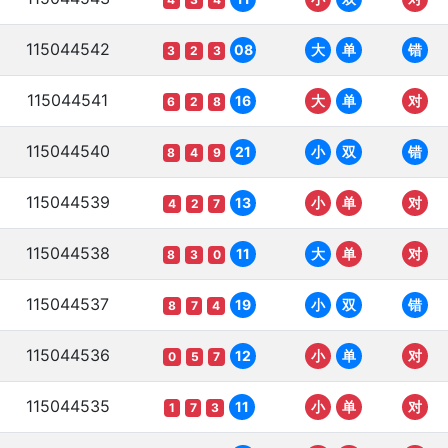
115044542
08
大
单
错
3
2
3
115044541
16
大
单
对
6
2
8
115044540
21
小
双
错
8
4
9
115044539
13
小
单
对
4
2
7
115044538
11
大
单
对
8
3
0
115044537
19
小
双
错
8
7
4
115044536
12
小
单
对
0
5
7
115044535
11
小
单
对
1
7
3