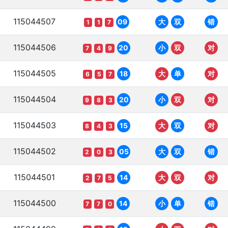
115044507
09
大
双
错
1
1
7
115044506
20
小
双
对
7
4
9
115044505
18
大
单
对
6
5
7
115044504
20
小
双
对
9
8
3
115044503
15
大
双
对
8
4
3
115044502
05
大
双
错
2
0
3
115044501
14
大
双
对
2
7
5
115044500
14
小
单
错
7
7
0