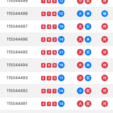
115044499
12
小
双
对
7
0
5
115044498
12
大
单
错
5
1
6
115044497
19
大
双
对
8
4
7
115044496
14
大
单
对
3
9
2
115044495
21
大
双
对
8
4
9
115044494
18
大
单
对
4
9
5
115044493
11
小
双
对
3
3
5
115044492
14
小
双
对
0
7
7
115044491
14
大
双
对
4
7
3