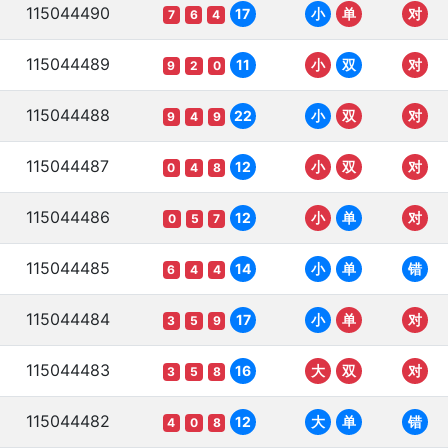
115044490
17
小
单
对
7
6
4
115044489
11
小
双
对
9
2
0
115044488
22
小
双
对
9
4
9
115044487
12
小
双
对
0
4
8
115044486
12
小
单
对
0
5
7
115044485
14
小
单
错
6
4
4
115044484
17
小
单
对
3
5
9
115044483
16
大
双
对
3
5
8
115044482
12
大
单
错
4
0
8