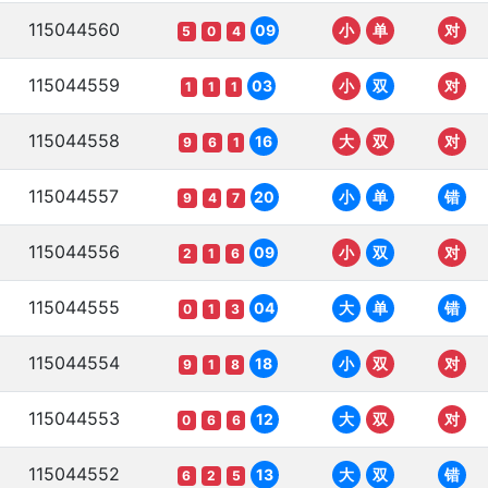
115044560
09
小
单
对
5
0
4
115044559
03
小
双
对
1
1
1
115044558
16
大
双
对
9
6
1
115044557
20
小
单
错
9
4
7
115044556
09
小
双
对
2
1
6
115044555
04
大
单
错
0
1
3
115044554
18
小
双
对
9
1
8
115044553
12
大
双
对
0
6
6
115044552
13
大
双
错
6
2
5