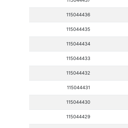
115044436
115044435
115044434
115044433
115044432
115044431
115044430
115044429