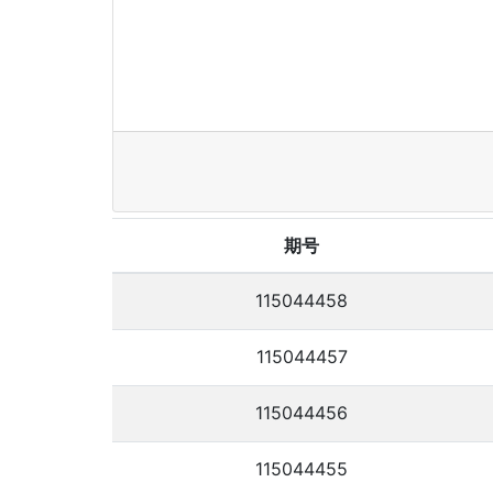
期号
115044458
115044457
115044456
115044455