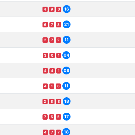
16
4
9
3
21
6
7
8
11
2
7
2
04
3
0
1
09
4
4
1
11
4
1
6
18
2
8
8
17
7
5
5
18
4
7
7