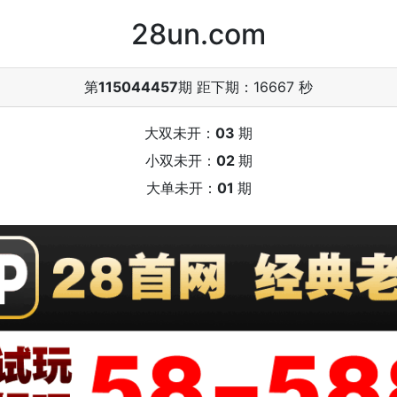
28un.com
第
115044457
期 距下期：
16666 秒
大双未开：
03
期
小双未开：
02
期
大单未开：
01
期