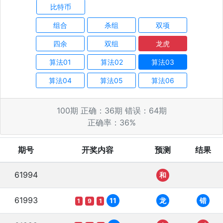
比特币
组合
杀组
双项
四余
双组
龙虎
算法01
算法02
算法03
算法04
算法05
算法06
100
期 正确：
36
期 错误：
64
期
正确率：
36
%
期号
开奖内容
预测
结果
61994
和
61993
11
龙
错
1
9
1