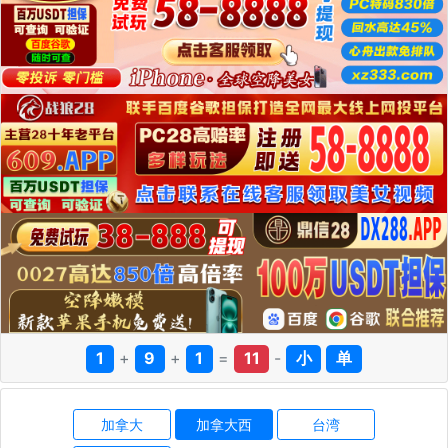
1
+
9
+
1
=
11
-
小
单
加拿大
加拿大西
台湾