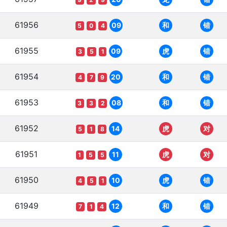
61956
09
和
错
5
0
4
61955
09
虎
错
3
5
1
61954
20
和
错
4
7
9
61953
08
和
错
3
3
2
61952
14
虎
对
5
1
8
61951
11
虎
对
1
5
5
61950
10
虎
错
4
5
1
61949
12
和
错
7
1
4