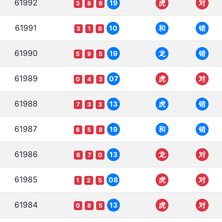
61992
19
虎
对
3
8
8
61991
10
和
错
3
1
6
61990
19
龙
错
5
9
5
61989
07
虎
对
0
4
3
61988
13
虎
错
7
3
3
61987
19
和
错
6
5
8
61986
13
龙
对
6
7
0
61985
08
虎
对
1
2
5
61984
13
虎
对
0
8
5