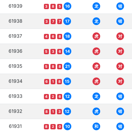
61939
16
龙
错
3
8
5
61938
17
龙
错
3
7
7
61937
18
虎
对
4
6
8
61936
14
虎
对
5
3
6
61935
21
虎
对
5
8
8
61934
15
虎
对
6
1
8
61933
12
龙
错
4
2
6
61932
12
虎
错
8
1
3
61931
10
和
错
8
2
0