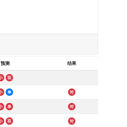
预测
结果
小
双
小
单
对
小
单
对
小
双
对