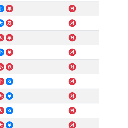
小
单
对
大
双
对
大
单
对
小
单
对
小
双
对
小
双
对
大
单
对
大
双
对
大
单
对