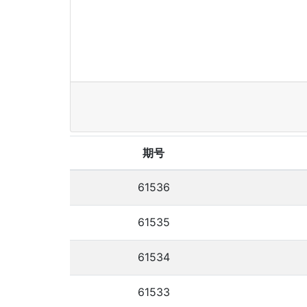
期号
61536
61535
61534
61533