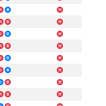
大
单
对
大
双
对
小
双
对
大
双
对
小
双
对
小
单
对
小
双
对
大
双
对