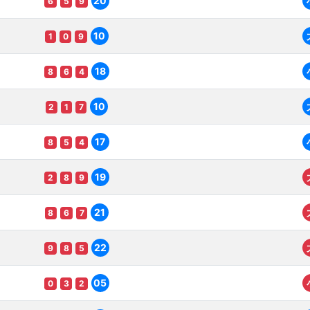
20
6
5
9
10
1
0
9
18
8
6
4
10
2
1
7
17
8
5
4
19
2
8
9
21
8
6
7
22
9
8
5
05
0
3
2