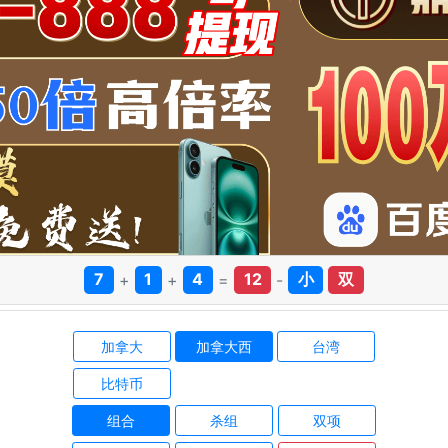
7
+
1
+
4
=
12
-
小
双
加拿大
加拿大西
台湾
比特币
组合
杀组
双项