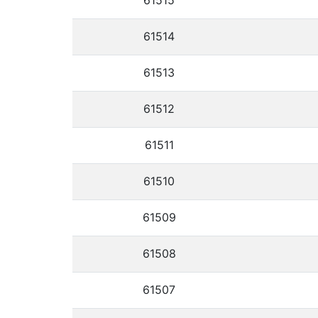
61514
61513
61512
61511
61510
61509
61508
61507