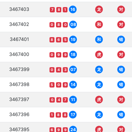
3467403
16
龙
对
7
8
1
3467402
08
和
对
0
8
0
3467401
19
和
错
8
6
5
3467400
18
虎
对
0
9
9
3467399
07
龙
错
0
4
3
3467398
14
龙
错
5
0
9
3467397
11
虎
对
0
4
7
3467396
17
龙
错
1
8
8
3467395
24
虎
对
6
9
9