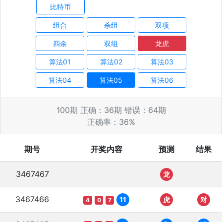
比特币
组合
杀组
双项
四余
双组
龙虎
算法01
算法02
算法03
算法04
算法05
算法06
100
期 正确：
36
期 错误：
64
期
正确率：
36
%
期号
开奖内容
预测
结果
3467467
龙
3467466
11
虎
对
4
0
7