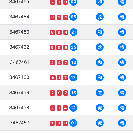
3467465
03
和
错
2
1
0
3467464
05
龙
错
0
1
4
3467463
21
和
错
8
9
4
3467462
25
龙
错
8
9
8
3467461
13
和
错
2
4
7
3467460
17
和
错
9
1
7
3467459
18
龙
错
2
9
7
3467458
12
虎
错
7
1
4
3467457
01
虎
错
1
0
0