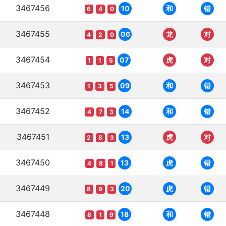
3467456
10
和
错
6
4
0
3467455
06
龙
对
4
2
0
3467454
07
虎
对
1
1
5
3467453
09
和
错
1
3
5
3467452
14
和
错
4
7
3
3467451
13
虎
对
2
8
3
3467450
13
虎
错
4
8
1
3467449
20
虎
错
8
9
3
3467448
18
和
错
8
1
9