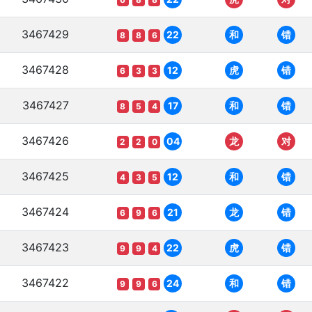
3467429
22
和
错
8
8
6
3467428
12
虎
错
6
3
3
3467427
17
和
错
8
5
4
3467426
04
龙
对
2
2
0
3467425
12
和
错
4
3
5
3467424
21
龙
错
6
9
6
3467423
22
虎
错
9
9
4
3467422
24
和
错
9
9
6