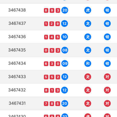
3467438
20
虎
错
8
9
3
3467437
12
龙
错
1
2
9
3467436
10
龙
错
1
4
5
3467435
08
龙
错
0
5
3
3467434
09
和
错
6
3
0
3467433
12
龙
对
5
5
2
3467432
12
龙
对
8
1
3
3467431
20
龙
对
7
8
5
3467430
22
虎
对
6
8
8