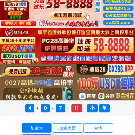
4
+
0
+
7
=
11
-
小
单
加拿大
加拿大西
台湾